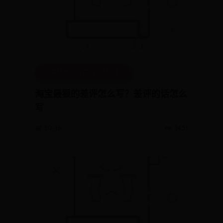
完美体育365官方网站入口
淘宝最狠的差评怎么写？差评的话怎么
写
📅 10-16
👀 3451