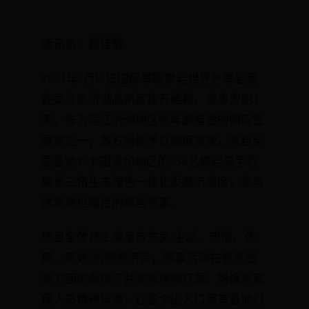
通讯员：费佳敏
2024年4月12日国际攀联攀岩世界杯攀岩赛
在吴江区汾湖高新区拉开帷幕，赛事为期3
天，作为吴江汾湖地区今年最重要的国际性
赛事之一，各方对此予以高度重视。来自全
国各地37个国家和地区的236名攀岩高手齐
聚长三角生态绿色一体化发展示范区，参与
这项举世瞩目的攀岩赛事。
项目全体员工秉承苏东吴“主动、热情、优
质、高效”的服务宗旨，赛事活动在各条线
多方面的保障下井然有序地开展。场馆外安
保人员精神抖擞，在各个出入口都有着他们