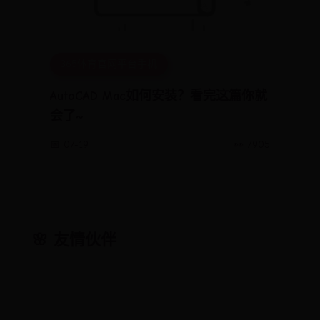
365体育官网平台手机
AutoCAD Mac如何安装？看完这篇你就
会了~
📅 07-19
👀 7905
🌸 友情伙伴