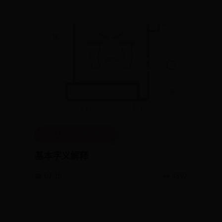
365体育官网平台手机
基本字义解释
📅 07-15
👀 4897