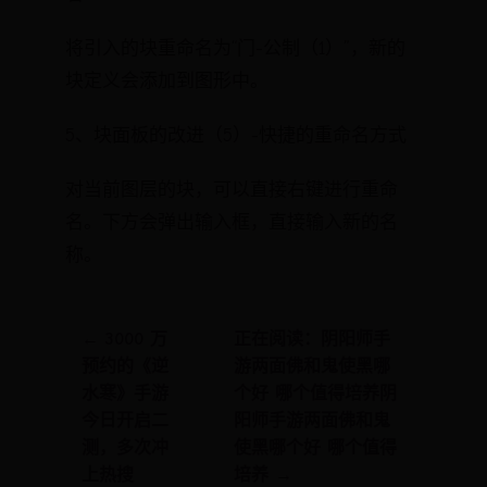
将引入的块重命名为“门-公制（1）”，新的
块定义会添加到图形中。
5、块面板的改进（5）-快捷的重命名方式
对当前图层的块，可以直接右键进行重命
名。下方会弹出输入框，直接输入新的名
称。
← 3000 万
正在阅读：阴阳师手
预约的《逆
游两面佛和鬼使黑哪
水寒》手游
个好 哪个值得培养阴
今日开启二
阳师手游两面佛和鬼
测，多次冲
使黑哪个好 哪个值得
上热搜
培养 →