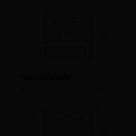
恨如芳草的意思解释
📅 08-02
👀 8985