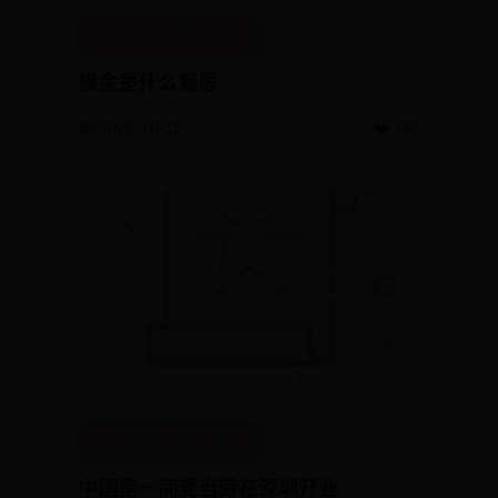
365体育官网平台手机
摸金是什么意思
📅 2025-10-15
❤️ 755
365体育官网平台手机
中国第一间麦当劳在深圳开业