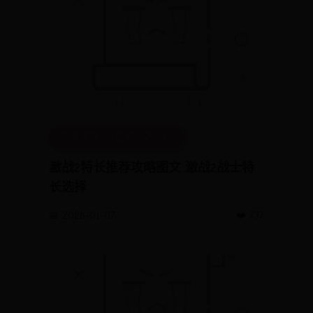
完美体育365官方网站入口
激战2特长推荐攻略图文 激战2战士特
长选择
📅 2026-01-07
❤️ 737