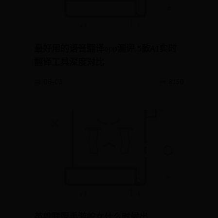
最好用的语音翻译app测评:5款AI实时
翻译工具深度对比
📅 08-03
👀 8150
英雄联盟手游蛇女什么时候出