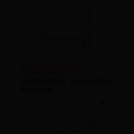
完美体育365官方网站入口
电线断裂处理指南：安全修复与预防措
施的全面介绍
📅 2026-06-29
❤️ 847