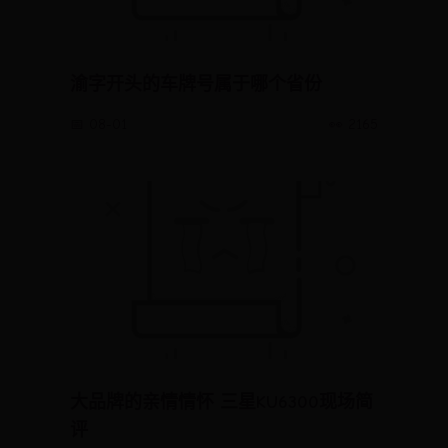
渝字开头的车牌号属于哪个省份
📅 08-01
👀 2165
大品牌的亲情情怀 三星KU6300现场简
评