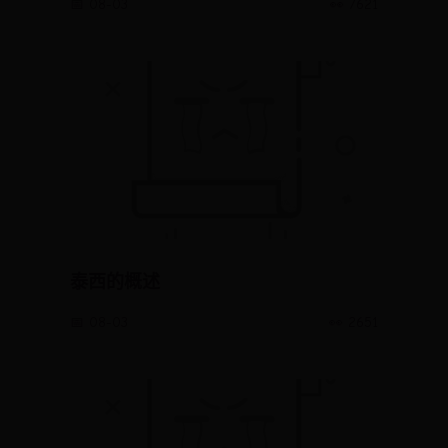
📅 08-03
👀 7621
泰西的概述
📅 08-03
👀 2651