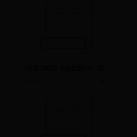
《创造与魔法》坐骑位置分布一览
📅 08-04
👀 5390