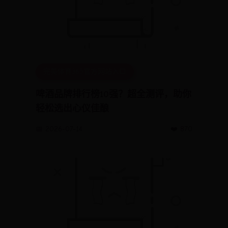
完美体育365官方网站入口
啤酒品牌排行榜10强？超全测评，助你
轻松选出心仪佳酿
📅 2026-07-14
❤️ 870