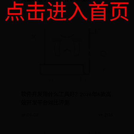
点击进入首页
📅 08-03
👀 4462
软件开发用什么工具好？2026年8款高
效开发平台对比评测
📅 08-02
👀 2136