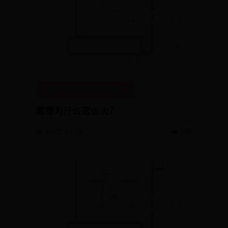
完美体育365官方网站入口
霉霉为什么这么火？
📅 2025-07-13
❤️ 729