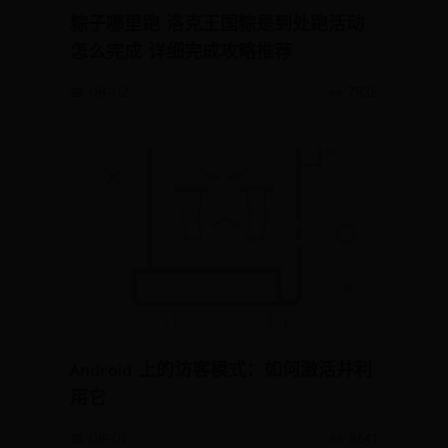
粽子哪里跑 洛克王国粽是到处跑活动
怎么完成 详细完成攻略推荐
📅 08-02
👀 7832
Android 上的访客模式：如何激活并利
用它
📅 08-01
👀 8641