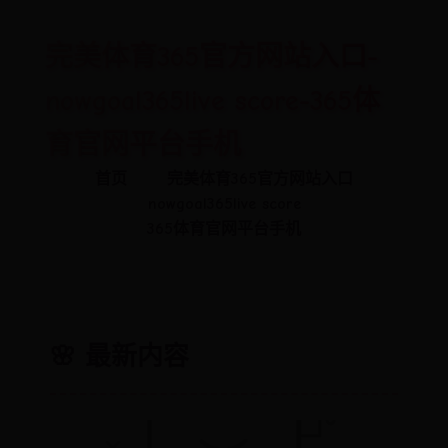
完美体育365官方网站入口-
nowgoal365live score-365体
育官网平台手机
首页
完美体育365官方网站入口
nowgoal365live score
365体育官网平台手机
🌸 最新内容