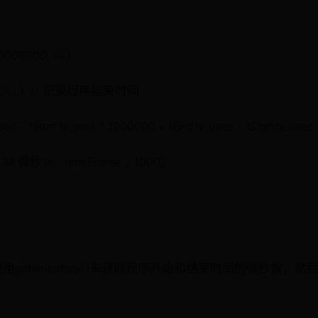
00000000; i++);
d, NULL); // 记录程序结束时间
ec - tStart.tv_sec) * 1000000 + tEnd.tv_usec - tStart.tv_usec;
微秒\n", timeElapse / 1000);
gettimeofday()来获取程序开始和结束时间的微秒数，