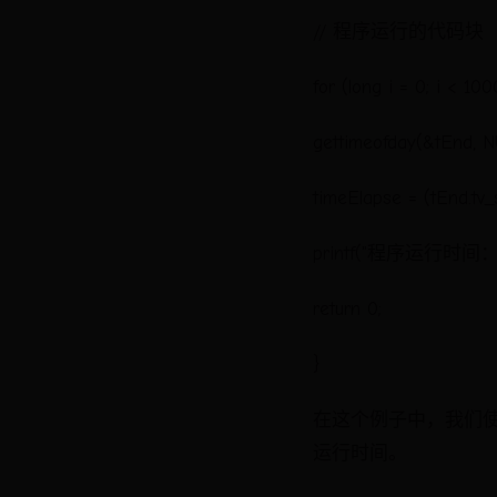
// 程序运行的代码块
for (long i = 0; i < 10
gettimeofday(&tEn
timeElapse = (tEnd.tv_s
printf("程序运行时间：%f 
return 0;
}
在这个例子中，我们使用
运行时间。