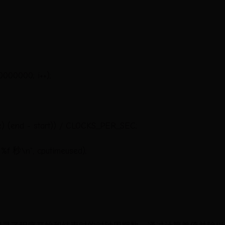
00000000; i++);
e) (end - start)) / CLOCKS_PER_SEC;
秒\n", cputimeused);