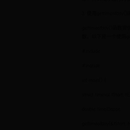
3. 使用gettimeofday(
gettimeofda
数。以下是一个使用gett
#include
#include
int main() {
struct timeval tStart, t
double timeElapse;
gettimeofday(&tSta