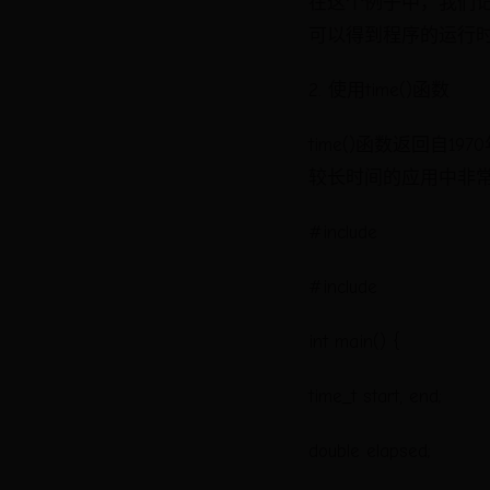
在这个例子中，我们记录
可以得到程序的运行
2. 使用time()函数
time()函数返回自19
较长时间的应用中非常
#include
#include
int main() {
time_t start, end;
double elapsed;