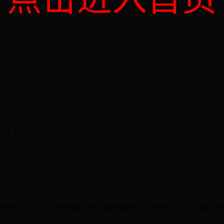
00000000; i++);
start);
 秒\n", elapsed);
ime(NULL)来获取程序开始和结束时的秒数，然后通过diff
秒数。