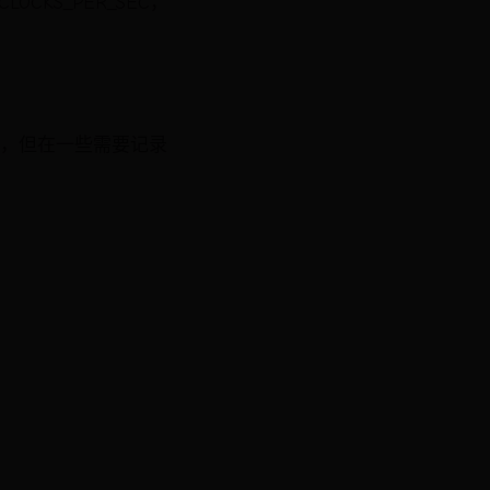
KS_PER_SEC，
()函数，但在一些需要记录