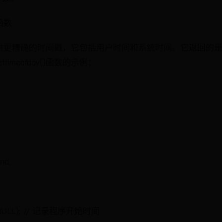
)函数
y()函数提供更精确的时间戳，它包括用户时间和系统时间。它返回
imeofday()函数的示例：
End;
rt, NULL); // 记录程序开始时间