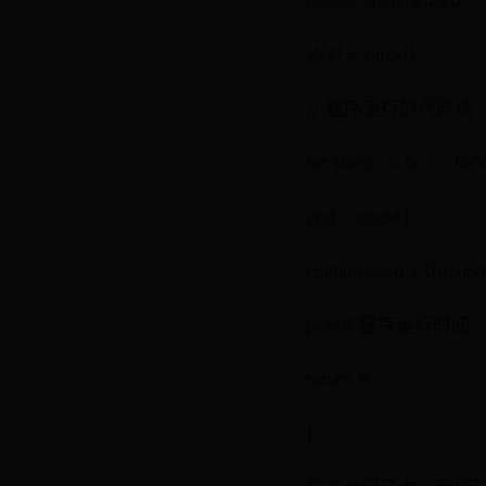
double cputimeused;
start = clock();
// 程序运行的代码块
for (long i = 0; i < 10
end = clock();
cputimeused = ((doubl
printf("程序运行时间：%f 
return 0;
}