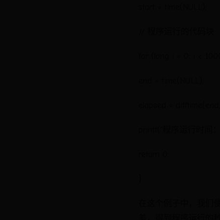
start = time(NULL);
// 程序运行的代码块
for (long i = 0; i < 10
end = time(NULL);
elapsed = difftime(end, 
printf("程序运行时间：%f
return 0;
}
在这个例子中，我们使用t
差，得到程序运行的