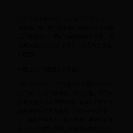
很多人嘴角长痘时，第一反应是“上火了”，
赶紧喝凉茶、吃清热食物，但这种认知可能
反而耽误治疗。要解决嘴角痤疮的问题，得
先弄清楚它和“上火”的区别，以及背后真正
的原因。
中医“上火”与痤疮的本质区别
中医说的“上火”，是身体阴阳失衡引发的热
性症状，比如口腔溃疡、喉咙肿痛，这些更
多是全身炎症反应的表现；而嘴角的痤疮是
局部皮肤毛囊皮脂腺出了问题——毛囊堵
了、皮脂排不出来、细菌繁殖，导致炎症长
痘。两者的发病原因、影响的身体部位都不