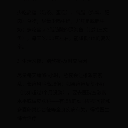
少吃高糖（奶茶、蛋糕）、高脂（炸鸡、肥
肉）食物；尽量少喝牛奶，尤其是脱脂牛
奶；多吃含ω-3脂肪酸的深海鱼（比如三文
鱼），每天吃300克左右，能降低41%的复发
率。
3. 生活习惯：别熬夜+及时查原因
尽量每天睡够6小时，熬夜会让雄激素紊
乱，长痘风险高1.8倍；如果痘痘反复不好
（比如超过1个月没消），要去医院查激素
水平或做皮肤镜——有15%的顽固痘痘可能和
多囊卵巢综合征等全身疾病有关，得找医生
综合治疗。