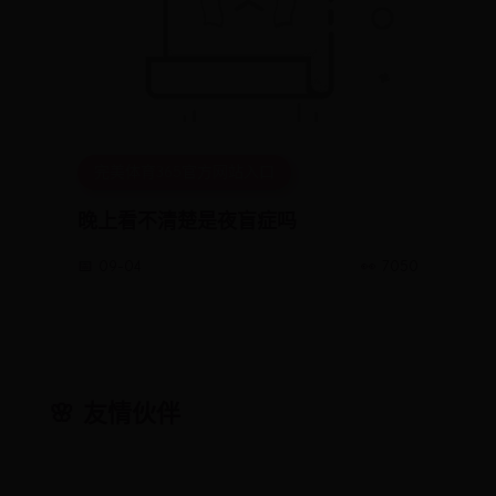
完美体育365官方网站入口
晚上看不清楚是夜盲症吗
📅 09-04
👀 7050
🌸 友情伙伴