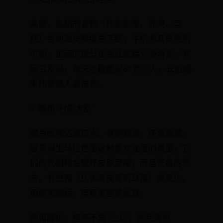
高糖、高脂的食物（比如奶茶、炸鸡、蛋
糕）会刺激皮脂腺更活跃；牛奶尤其是脱脂
牛奶，里面的成分也会让皮脂分泌增多。有
研究发现，每天吃糖超过60克的人，长痘概
率比普通人高很多。
3. 嘴角环境“太乱”
嘴角经常沾到口水、食物残渣，环境潮湿，
容易滋生马拉色菌这种喜欢油脂的真菌，它
们的代谢物会破坏皮肤屏障；而且长痘的地
方，有益菌（比如表皮葡萄球菌）会变少，
菌群失衡后，痘痘更容易反复。
别再踩坑：痤疮不是“上火”，别乱清热