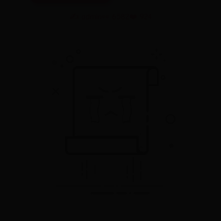
✍️ admin
👀 6582
❤️ 924