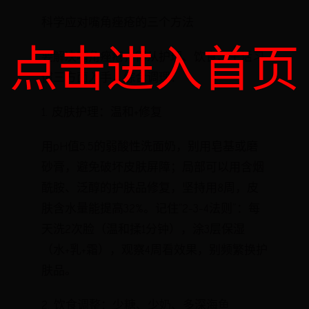
科学应对嘴角痤疮的三个方法
点击进入首页
要解决嘴角痤疮，得从护理、饮食、生活习
惯三方面入手，综合调理：
1. 皮肤护理：温和+修复
用pH值5.5的弱酸性洗面奶，别用皂基或磨
砂膏，避免破坏皮肤屏障；局部可以用含烟
酰胺、泛醇的护肤品修复，坚持用8周，皮
肤含水量能提高32%。记住“2-3-4法则”：每
天洗2次脸（温和揉1分钟），涂3层保湿
（水+乳+霜），观察4周看效果，别频繁换护
肤品。
2. 饮食调整：少糖、少奶、多深海鱼