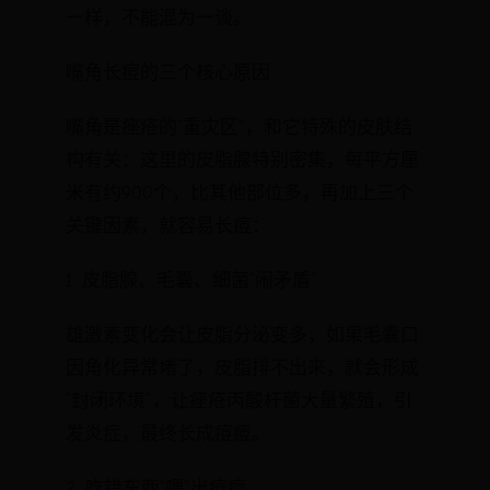
一样，不能混为一谈。
嘴角长痘的三个核心原因
嘴角是痤疮的“重灾区”，和它特殊的皮肤结
构有关：这里的皮脂腺特别密集，每平方厘
米有约900个，比其他部位多，再加上三个
关键因素，就容易长痘：
1. 皮脂腺、毛囊、细菌“闹矛盾”
雄激素变化会让皮脂分泌变多，如果毛囊口
因角化异常堵了，皮脂排不出来，就会形成
“封闭环境”，让痤疮丙酸杆菌大量繁殖，引
发炎症，最终长成痘痘。
2. 吃错东西“喂”出痘痘