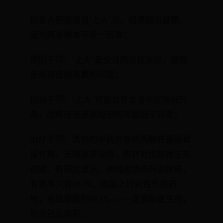
很多人把痤疮当“上火”治，结果越治越糟，
因为两者根本不是一回事：
原因不同：“上火”是全身的炎症反应，痤疮
是局部皮肤毛囊的问题；
指标不同：“上火”可能会有全身炎症指标升
高，而痤疮是皮肤局部的炎症因子异常；
治疗不同：清热的中药对痤疮丙酸杆菌没直
接作用，光喝凉茶没用，得针对皮肤微生态
调理。有研究显示，单纯用清热药治痤疮，
有效率只有38.7%，但加上针对性外用药
物，有效率能到82.4%——一定要听医生的，
别自己乱用药。