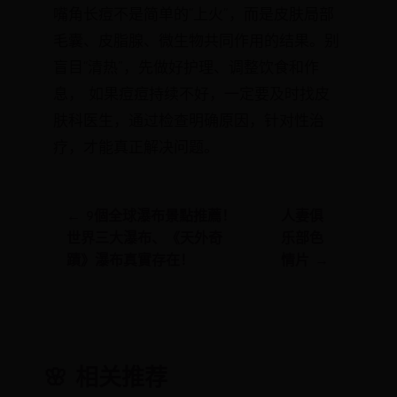
嘴角长痘不是简单的“上火”，而是皮肤局部
毛囊、皮脂腺、微生物共同作用的结果。别
盲目“清热”，先做好护理、调整饮食和作
息， 如果痘痘持续不好，一定要及时找皮
肤科医生，通过检查明确原因，针对性治
疗，才能真正解决问题。
← 9個全球瀑布景點推薦！
人妻俱
世界三大瀑布、《天外奇
乐部色
蹟》瀑布真實存在！
情片 →
🌸 相关推荐