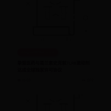
nowgoal365live score
挚盟医药与葛兰素史克就TLR8激动剂
达成全球独家许可协议
📅 11-03
👀 1372