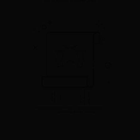
✍️ admin
👀 6135
❤️ 990