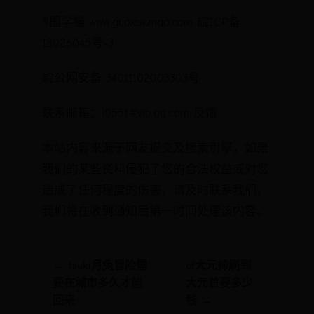
©国学猫 www.guoxuemao.com 皖ICP备
18026045号-3
皖公网安备 34011102003303号
联系邮箱：i0551#vip.qq.com 反馈
本站内容来源于网友提交及搜索引擎，如果
我们的某些资料侵犯了您的合法权益或对您
造成了任何程度的伤害，请及时联系我们，
我们将在收到通知后第一时间处理该内容。
← tsuki月兔冒险需
cf大元帅刷到
要在城市多久才能
大元首要多少
回来
钱 →