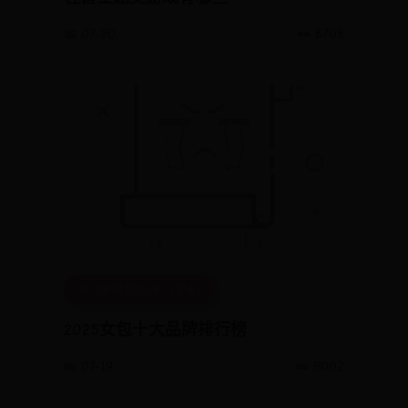
📅 07-20
👀 6708
365体育官网平台手机
2025女包十大品牌排行榜
📅 07-19
👀 8002