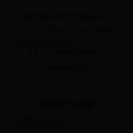
完美体育365官方网站入口-
nowgoal365live score-365体
育官网平台手机
首页
完美体育365官方网站入口
nowgoal365live score
365体育官网平台手机
归愆是什么意思
📅 2025-08-04 07:47:52
365体育官网平台手机