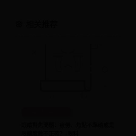
🌸 相关推荐
nowgoal365live score
眼睛對焦問題：疲勞、焦點不準確或是
眼鏡度數不正確？-眼科