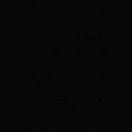
推荐阅读：
学生党靠谱的赚钱方法有哪些？不会赚钱的
看过来
大学生赚钱好项目有哪些？如何赚钱致富？
大学生如何创业赚钱？有哪些需要注意的
点？
这个问题还有疑问的话，可以加幕.思.城火
星老师免费咨询，微.信号是为: msc496。
难题没解决？加我微信给你讲！【仅限淘宝
卖家交流运营知识，非卖家不要加我哈】>
推荐阅读：