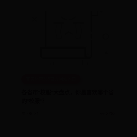
完美体育365官方网站入口
各省市“校服”大盘点，你最喜欢哪个省
的"校服"？
📅 08-21
👀 2283