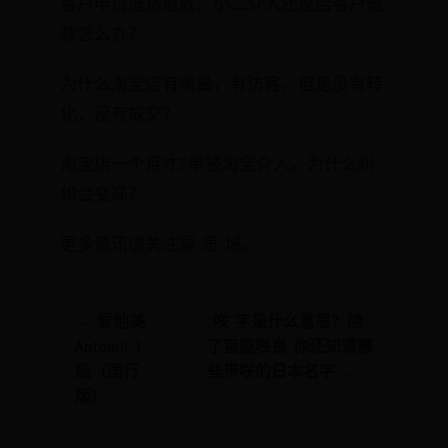
客户申请退货退款，小二介入还是给客户退
款怎么办？
为什么淘宝店有流量，有访客，但是没有转
化，没有成交？
淘宝店一个月才2单被淘宝介入，为什么纠
纷会变高？
更多资讯请关注幕 思 城。
← 爱他美
“咲”字是什么意思？除
Aptamil 3
了宫脇咲良 你还知道哪
段（国行
些带咲的日本名字 →
版）