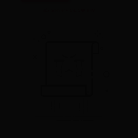
✍️ admin
👀 6835
❤️ 849