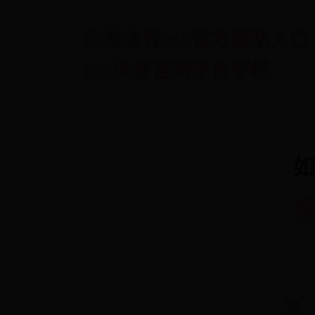
完美体育365官方网站入口-nowgo
365体育官网平台手机
如
3