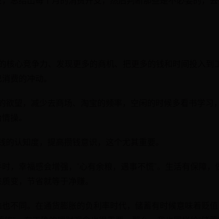
录，总结出每个月的消费开支，然后判断那些是不必要的，去
己的核心竞争力、发现更多的商机、把更多的钱和时间投入到
己消费的冲动。
己的欲望，减少去商场、淘宝的频率，空闲的时候多看书学习
冶情操。
金钱的认知度，提高攒钱意识，这个尤其重要。
时，幸福感会增强，“心有余粮，遇事不慌”。生活有保障，
来质变，节省就等于净赚。
准也不同。在通货膨胀的负利率时代，储蓄有时候意味着贬值