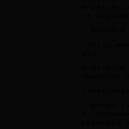
呢？如果你也曾下过决
方法，不知道如何强
一、想攒钱先要知道
工作那么辛苦，存款却
哪里了？
收入追不上你的欲望
旦掉进欲望的陷进，
日本学者佐藤毅曾提
大众媒体如电视，让
费了。毕竟如果你从
在卖东西更有甚者，