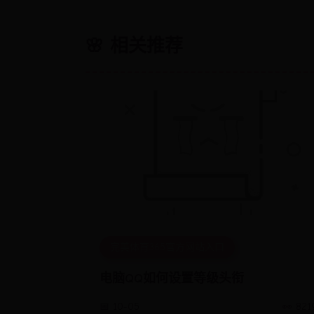
🌸 相关推荐
完美体育365官方网站入口
电脑QQ如何设置等级头衔
📅 10-05
👀 821