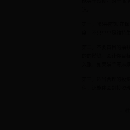
能等于没攒。对于“储
议。
第一，“积谷防饥”在
度，不只单单是维持生
第二，不要盲目的攒钱
的的攒钱，会让你目
入账，如果嫌手写麻烦
第三，适当合理的投
值，还能体会到投资理财的乐趣
← 