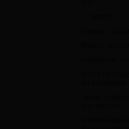
存钱了。
二、如何攒钱
存钱如滴水，花钱如
攒钱技巧1、做好支出
不想月初爽歪歪，月
首先记录下每个月的
意外支出出现的时候
当你考虑一次消费支
如果不消费会怎样？
对于那些不知道自己