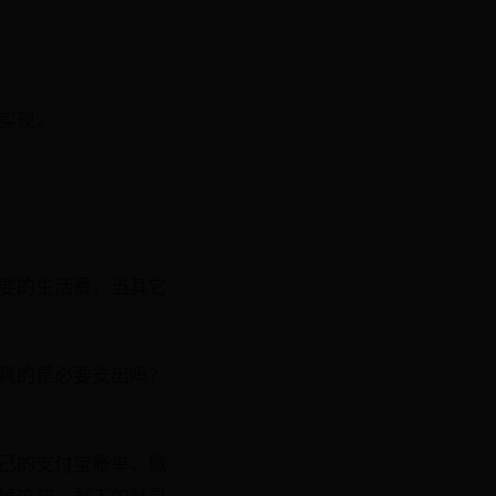
实现。
要的生活费，当其它
真的是必要支出吗？
己的支付宝账单、微