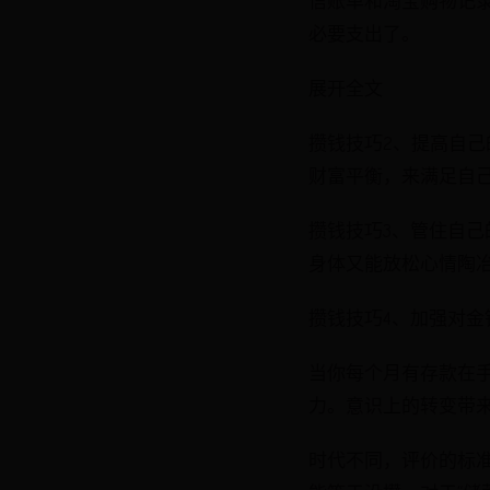
信账单和淘宝购物记
必要支出了。
展开全文
攒钱技巧2、提高自
财富平衡，来满足自
攒钱技巧3、管住自
身体又能放松心情陶
攒钱技巧4、加强对
当你每个月有存款在手
力。意识上的转变带
时代不同，评价的标