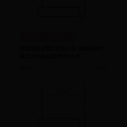
完美体育365官方网站入口
英雄联盟冰霜之刃多少钱 英雄联盟冰
霜之刃价格及游戏特色分析
📅 02-05
👀 723