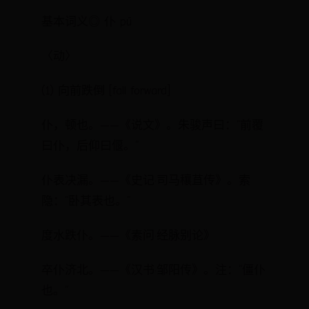
基本词义◎ 仆 pū
〈动〉
(1) 向前跌倒 [fall forward]
仆，顿也。——《说文》。朱骏声曰：“前覆
曰仆，后仰曰偃。”
仆表决漏。——《史记·司马穰苴传》。索
隐：“卧其表也。”
度水跌仆。——《素问·经脉别论》
卒仆济北。——《汉书·邹阳传》。注：“僵仆
也。”