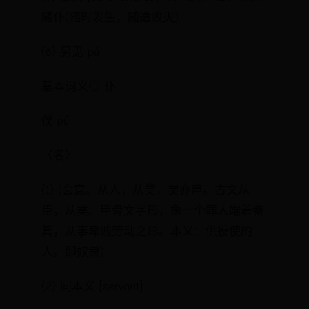
随仆(随时发生，随遭败灭)
(6) 另见 pú
基本词义◎ 仆
僕 pú
〈名〉
(1) (会意。从人，从菐，菐亦声。古文从
臣，从菐。甲骨文字形，象一个罪人端着畚
箕，从事卑贱劳动之形。本义：供役使的
人。即奴隶)
(2) 同本义 [servant]