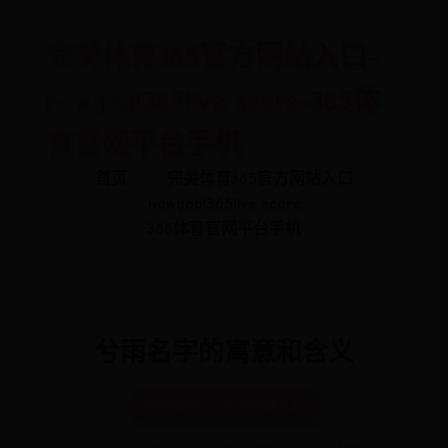
完美体育365官方网站入口-
nowgoal365live score-365体
育官网平台手机
首页
完美体育365官方网站入口
nowgoal365live score
365体育官网平台手机
兮雨名字的寓意和含义
完美体育365官方网站入口