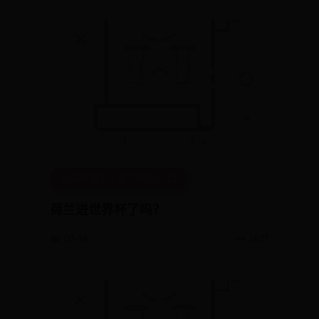
完美体育365官方网站入口
荷兰进世界杯了吗？
📅 07-16
👀 1677