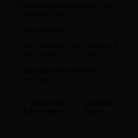
根据好名字起名网大数据性别分析，‌兮雨这
个名字适合男孩女孩。
‌兮雨名字的取名禁忌
‌兮雨五行为金水组合，宜五行喜金或水人用
于起名，忌讳属火、属土的人使用。
‌兮雨忌讳长辈名字中含有兮或雨的字，如有
忌给晚辈起名。
← 努比亚Z17手机性
率土之滨连战
能及用户体验如何？
怎么升级 →