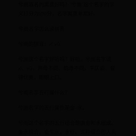
兮雨取名的寓意好吗？“兮雨”这个名字的字
义打分为100分，名字寓意非常好。
兮雨名字怎么读拼音
兮雨的拼音：xī yǔ
兮雨这个名字好听吗？好听。兮雨名字读
xī、yǔ，声母不同、韵母不同，平仄调，音
律优美，朗朗上口。
兮雨名字五行属什么？
‌兮雨名字的五行属性是金-水。
‌兮雨这个名字的五行组合是由金和水组成。
金水组合，金生水，水旺。这种组合的人头