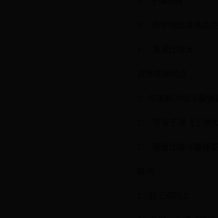
2：子弹稀缺
3： 命中相比其他类
4： 重量比较大
双管霰弹优点
1：伤害相对战斗霰弹
2： 节省子弹【上弹
3： 重量比战斗霰弹
缺点
1：前三点同上