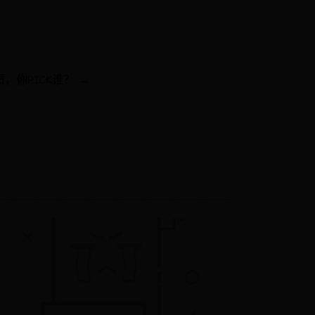
，你PICK谁？ →