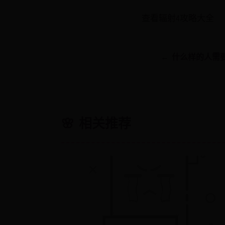
查看辐射4攻略大全
← 什么样的人需
🌸 相关推荐