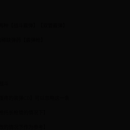
有两种【战斗霰弹】【双管霰弹】
的稀缺弹药【霰弹枪】
战斗
蛋疼的装弹CD】可以忽略这一条
枪托长枪管的情况下】
改的情况下作为参考】