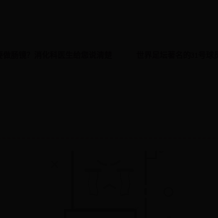
要做肠镜？消化科医生给您说清楚
世界足坛著名的31号球员