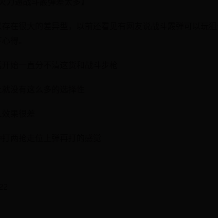
续火力逼战斗霰弹差太多】
以存在很大的差异型，以前还看见有网友说战斗霰弹可以玩狙
下心得。
话开始一直分不清这货和战斗步枪
上就没有这么多的选择性
人效果很差
种打两抢走位上弹再打的感觉
22