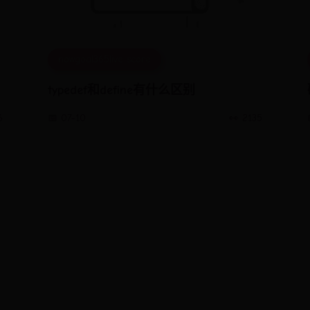
nowgoal365live score
typedef和define有什么区别
6
📅 07-10
👀 2135