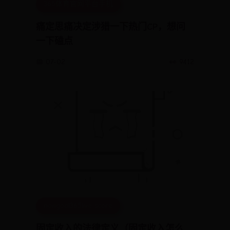
365体育官网平台手机
痛定思痛决定涉猎一下热门CP，想问
一下磕点
📅 07-02
👀 9412
nowgoal365live score
固定收入的法律定义（固定收入怎么