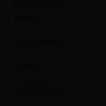
同行业其他地区薪资行情
总经理助理
********
视觉负责人/品牌策划经理
********
培训学校校长
********
CNS药物化学科学家—苏州
********