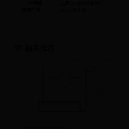
← 原神藏
三星Galaxy A7和华为
锋剑在哪
Mate7哪个好 →
🌸 相关推荐