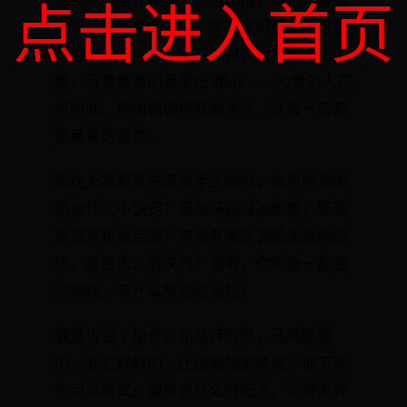
有时候周末和家人一起包馄饨，孩子抢着搅
点击进入首页
肉馅，虽然手劲儿小，搅得东倒西歪，但看
着他认真的样子，突然觉得，调馅的技巧重
要，可更重要的是那份“用心”——为爱的人花
点时间，把肉馅调得软嫩多汁，让每一口都
带着家的温度。
现在大家都爱在家做手工馄饨，你平时调肉
馅有什么小诀窍？是加马蹄增加脆感，还是
放玉米粒添点甜？有没有哪次调馅失败的经
历，最后怎么解决的？或者，你和谁一起包
过馄饨，有什么特别的回忆？
我最近试了加虾仁和马蹄的馅，马蹄脆脆
的，虾仁鲜鲜的，比纯肉馅更清爽。你下次
也可以试试！要是有什么好配方，记得来评