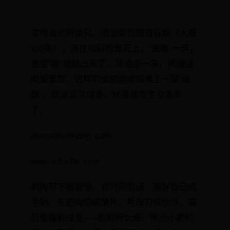
食用油也得讲究。把油烧到微微冒烟（大概
100度），浇在切好的葱花上，“滋啦”一声，
葱香“轰”地就出来了。等油凉一凉，再倒进
肉馅里搅，这样的油能给肉馅裹上一层“油
膜”，既滋润又增香，比直接加生油香多
了。
www.wanyishang. com
www.laotaotie. com
剁肉可不能偷懒。有时间的话，最好自己动
手剁。先把肉切成薄片，再改刀成小块，最
后慢慢剁成泥——别剁得太细，带点小颗粒