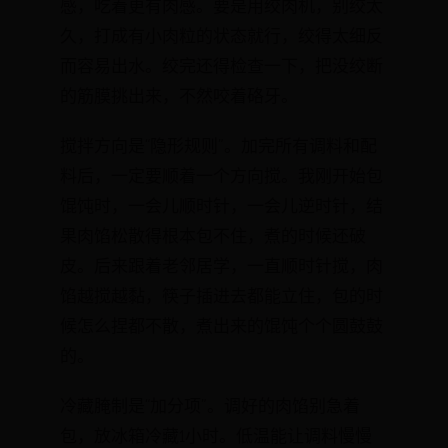
感，吃着更有肉感。要是用绞肉机，别绞太
久，打成有小肉粒的状态就行，绞得太细反
而容易出水。绞完还得检查一下，把没绞断
的筋膜挑出来，不然咬着硌牙。
搅拌方向是“隐形规则”。加完所有调料和配
料后，一定要顺着一个方向搅。我刚开始包
馄饨时，一会儿顺时针，一会儿逆时针，结
果肉馅松散得根本包不住，煮的时候还破
皮。后来跟着老邻居学，一直顺时针搅，肉
馅越搅越黏，筷子插进去都能立住，包的时
候怎么捏都不散，煮出来的馄饨个个圆鼓鼓
的。
冷藏腌制是“加分项”。调好的肉馅别急着
包，放冰箱冷藏1小时。低温能让调料慢慢